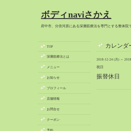
ボディnaviさかえ
府中市、分倍河原にある深層筋療法を専門とする整体院
カレンダ
TOP
深層筋療法とは
2018-12-24 (月) ～ 2018
祝日
メニュー
振替休日
お知らせ
プロフィール
店舗情報
お問合せ
クーポン
予約