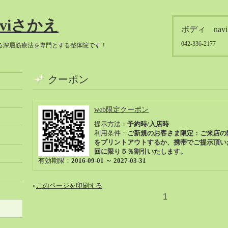
viさかえ
ボディ nav
042-336-2177
る深層筋療法を専門とする整体院です！
クーポン
web限定クーポン
提示方法：
予約時/入店時
利用条件：
ご新規のお客さま限定：ご来店の
をプリントアウトするか、携帯でご提示頂い
回に限り５％割引いたします。
有効期限：
2016-09-01 ～ 2027-03-31
»
このページを印刷する
1