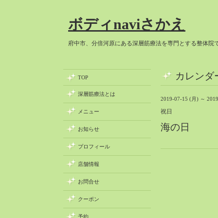
ボディnaviさかえ
府中市、分倍河原にある深層筋療法を専門とする整体院
カレンダ
TOP
深層筋療法とは
2019-07-15 (月) ～ 2019
祝日
メニュー
海の日
お知らせ
プロフィール
店舗情報
お問合せ
クーポン
予約