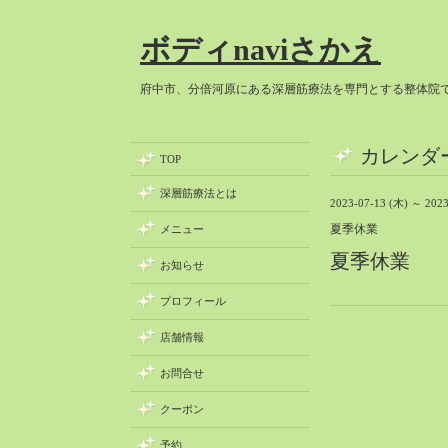
ボディnaviさかえ
府中市、分倍河原にある深層筋療法を専門とする整体院
カレンダ
TOP
深層筋療法とは
2023-07-13 (木) ～ 2023
夏季休業
メニュー
夏季休業
お知らせ
プロフィール
店舗情報
お問合せ
クーポン
予約