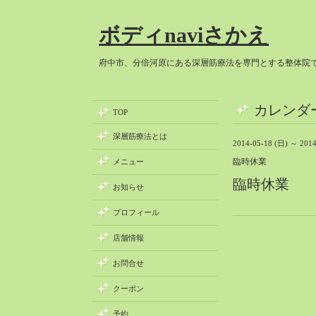
ボディnaviさかえ
府中市、分倍河原にある深層筋療法を専門とする整体院
カレンダ
TOP
深層筋療法とは
2014-05-18 (日) ～ 2014
臨時休業
メニュー
臨時休業
お知らせ
プロフィール
店舗情報
お問合せ
クーポン
予約