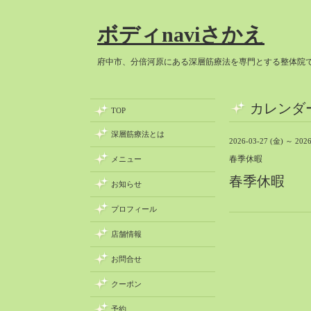
ボディnaviさかえ
府中市、分倍河原にある深層筋療法を専門とする整体院
カレンダ
TOP
深層筋療法とは
2026-03-27 (金) ～ 2026
春季休暇
メニュー
春季休暇
お知らせ
プロフィール
店舗情報
お問合せ
クーポン
予約