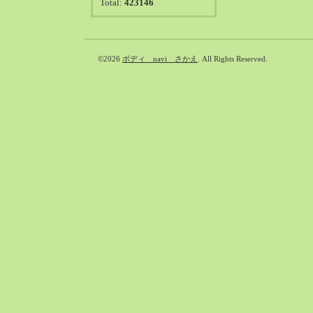
Total:
423146
©2026
ボディ navi さかえ
. All Rights Reserved.